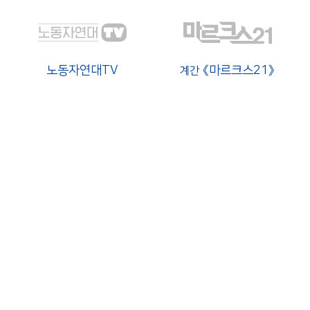
노동자연대TV
《마르크스21》
계간
트위터
페이스북
인스타그램