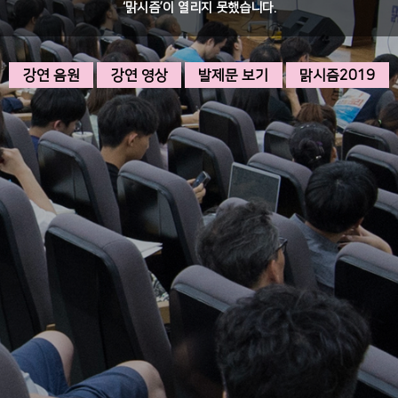
‘맑시즘’이 열리지 못했습니다.
강연 음원
강연 영상
발제문 보기
맑시즘2019